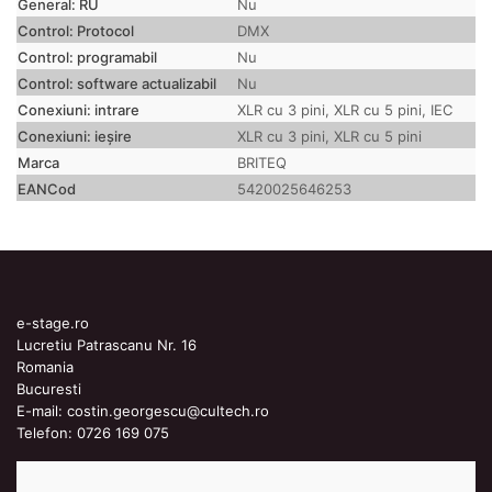
General: RU
Nu
Control: Protocol
DMX
Control: programabil
Nu
Control: software actualizabil
Nu
Conexiuni: intrare
XLR cu 3 pini, XLR cu 5 pini, IEC
Conexiuni: ieșire
XLR cu 3 pini, XLR cu 5 pini
Marca
BRITEQ
EANCod
5420025646253
e-stage.ro
Lucretiu Patrascanu Nr. 16
Romania
Bucuresti
E-mail:
costin.georgescu@cultech.ro
Telefon:
0726 169 075