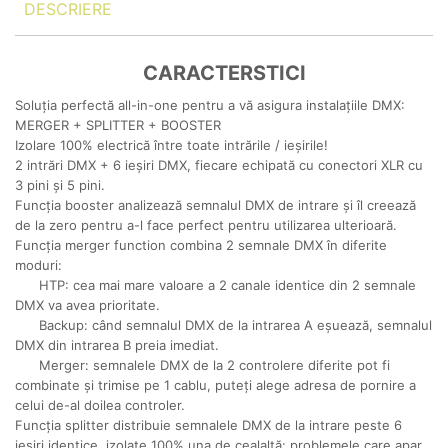
DESCRIERE
CARACTERSTICI
Soluția perfectă all-in-one pentru a vă asigura instalațiile DMX:
MERGER + SPLITTER + BOOSTER
Izolare 100% electrică între toate intrările / ieșirile!
2 intrări DMX + 6 ieșiri DMX, fiecare echipată cu conectori XLR cu
3 pini și 5 pini.
Funcția booster analizează semnalul DMX de intrare și îl creează
de la zero pentru a-l face perfect pentru utilizarea ulterioară.
Funcția merger function combina 2 semnale DMX în diferite
moduri:
HTP: cea mai mare valoare a 2 canale identice din 2 semnale
DMX va avea prioritate.
Backup: când semnalul DMX de la intrarea A eșuează, semnalul
DMX din intrarea B preia imediat.
Merger: semnalele DMX de la 2 controlere diferite pot fi
combinate și trimise pe 1 cablu, puteți alege adresa de pornire a
celui de-al doilea controler.
Funcția splitter distribuie semnalele DMX de la intrare peste 6
ieșiri identice, izolate 100% una de cealaltă: problemele care apar