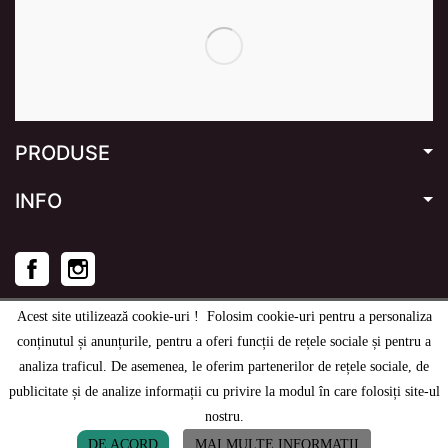
PRODUSE
INFO
Facebook
Instagram
Acest site utilizează cookie-uri ! Folosim cookie-uri pentru a personaliza
conținutul și anunțurile, pentru a oferi funcții de rețele sociale și pentru a
analiza traficul. De asemenea, le oferim partenerilor de rețele sociale, de
© 2020
-2026
e-stage.ro
- Toate drepturile rezervate.
publicitate și de analize informații cu privire la modul în care folosiți site-ul
nostru.





DE ACORD
MAI MULTE INFORMATII
Acasa
Catalog
Cos
Favorite
Cont