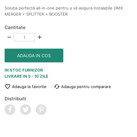
Soluția perfectă all-in-one pentru a vă asigura instalațiile DMX:
MERGER + SPLITTER + BOOSTER
Cantitate
remove
add
ADAUGA IN COS
IN STOC FURNIZOR
LIVRARE IN 5 - 10 ZILE

cached
Adauga la favorite
Adauga pentru comparare
Distribuiti