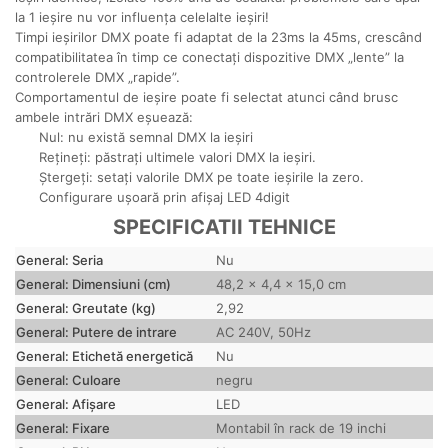
la 1 ieșire nu vor influența celelalte ieșiri!
Timpi ieșirilor DMX poate fi adaptat de la 23ms la 45ms, crescând
compatibilitatea în timp ce conectați dispozitive DMX „lente” la
controlerele DMX „rapide”.
Comportamentul de ieșire poate fi selectat atunci când brusc
ambele intrări DMX eșuează:
Nul: nu există semnal DMX la ieșiri
Rețineți: păstrați ultimele valori DMX la ieșiri.
Ștergeți: setați valorile DMX pe toate ieșirile la zero.
Configurare ușoară prin afișaj LED 4digit
SPECIFICATII TEHNICE
General: Seria
Nu
General: Dimensiuni (cm)
48,2 x 4,4 x 15,0 cm
General: Greutate (kg)
2,92
General: Putere de intrare
AC 240V, 50Hz
General: Etichetă energetică
Nu
General: Culoare
negru
General: Afișare
LED
General: Fixare
Montabil în rack de 19 inchi