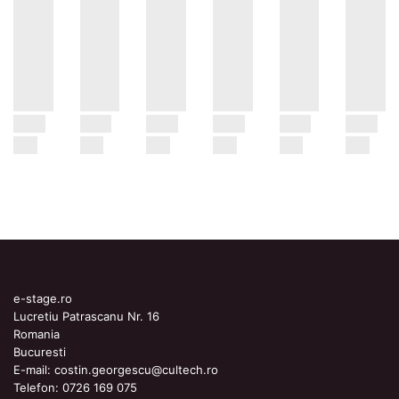
e-stage.ro
Lucretiu Patrascanu Nr. 16
Romania
Bucuresti
E-mail:
costin.georgescu@cultech.ro
Telefon:
0726 169 075