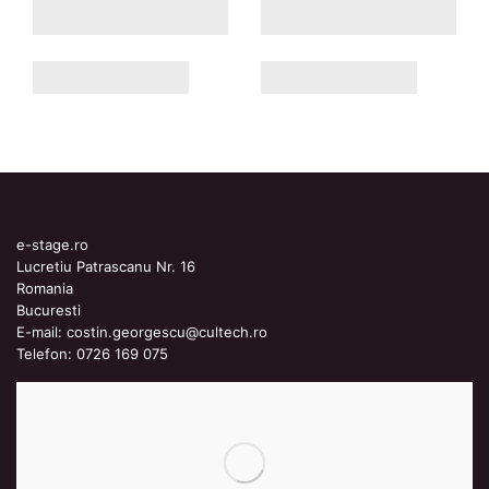
e-stage.ro
Lucretiu Patrascanu Nr. 16
Romania
Bucuresti
E-mail:
costin.georgescu@cultech.ro
Telefon:
0726 169 075