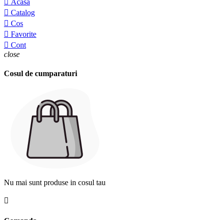

Acasa

Catalog

Cos

Favorite

Cont
close
Cosul de cumparaturi
Nu mai sunt produse in cosul tau
