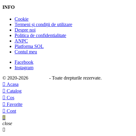
INFO
Cookie
Termeni și condiții de utilizare
Despre noi
Politica de confidentialitate
ANPC
Platforma SOL
Contul meu
Facebook
Instagram
© 2020
-2026
e-stage.ro
- Toate drepturile rezervate.

Acasa

Catalog

Cos

Favorite

Cont

close
