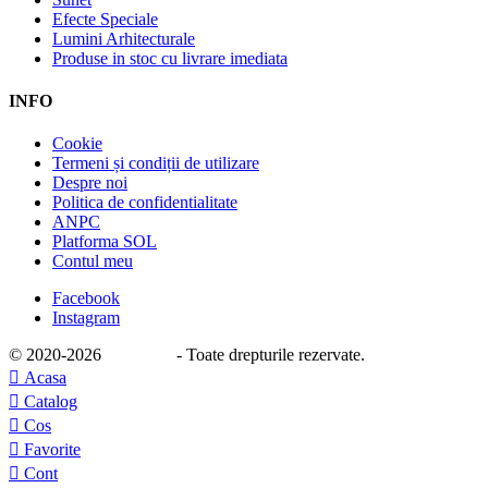
Efecte Speciale
Lumini Arhitecturale
Produse in stoc cu livrare imediata
INFO
Cookie
Termeni și condiții de utilizare
Despre noi
Politica de confidentialitate
ANPC
Platforma SOL
Contul meu
Facebook
Instagram
© 2020
-2026
e-stage.ro
- Toate drepturile rezervate.

Acasa

Catalog

Cos

Favorite

Cont