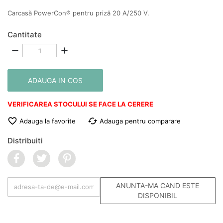
Carcasă PowerCon® pentru priză 20 A/250 V.
Cantitate
remove
add
ADAUGA IN COS
VERIFICAREA STOCULUI SE FACE LA CERERE

cached
Adauga la favorite
Adauga pentru comparare
Distribuiti
ANUNTA-MA CAND ESTE
DISPONIBIL