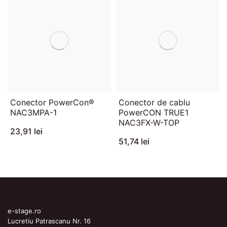
Conector PowerCon®
Conector de cablu
NAC3MPA-1
PowerCON TRUE1
NAC3FX-W-TOP
23,91 lei
51,74 lei
e-stage.ro
Lucretiu Patrascanu Nr. 16