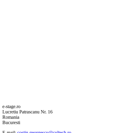
e-stage.ro
Lucretiu Patrascanu Nr. 16
Romania
Bucuresti
E-mail:
costin.georgescu@cultech.ro