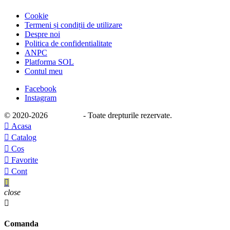
Cookie
Termeni și condiții de utilizare
Despre noi
Politica de confidentialitate
ANPC
Platforma SOL
Contul meu
Facebook
Instagram
© 2020
-2026
e-stage.ro
- Toate drepturile rezervate.

Acasa

Catalog

Cos

Favorite

Cont

close

Comanda