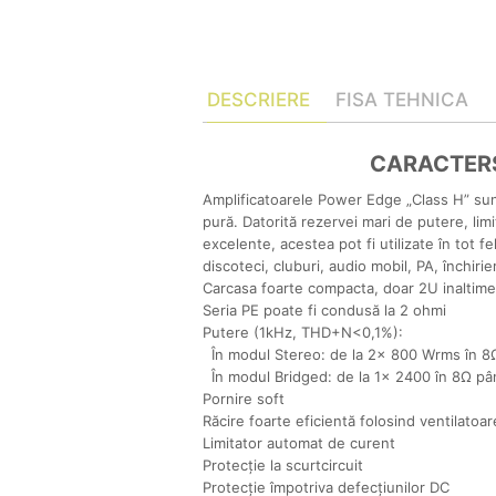
DESCRIERE
FISA TEHNICA
CARACTERS
Amplificatoarele Power Edge „Class H” sun
pură.
Datorită rezervei mari de putere, limit
excelente, acestea pot fi utilizate în tot fel
discoteci, cluburi, audio mobil, PA, închirier
Carcasa foarte compacta, doar 2U inaltime
Seria PE poate fi condusă la 2 ohmi
Putere (1kHz, THD+N<0,1%):
În modul Stereo: de la 2x 800 Wrms în 8
În modul Bridged: de la 1x 2400 în 8Ω pâ
Pornire soft
Răcire foarte eficientă folosind ventilatoar
Limitator automat de curent
Protecție la scurtcircuit
Protecție împotriva defecțiunilor DC