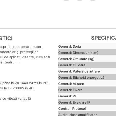
SPECIFIC
TICI
General: Seria
t proiectate pentru putere
atoarelor și protecțiilor
General: Dimensiuni (cm)
ul de aplicații diferite, cum ar fi
General: Greutate (kg)
e, teatru, ...
General: Culoare
General: Putere de intrare
General: Etichetă energetică
Ω până la 2x 1440 Wrms în 2Ω.
General: Afișare
nă la 1x 2800W în 4Ω.
General: Fixare
General: RU
e cu viteză variabilă
General: Evaluare IP
Control: Protocol
Audio: clasa amplificator