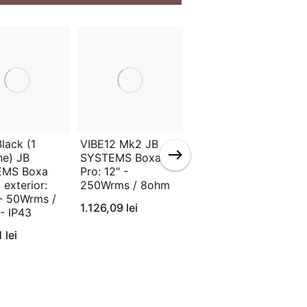
lack (1
VIBE12 Mk2 JB
PS-08 JB
he) JB
SYSTEMS Boxa
SYSTEMS Boxa
EMS Boxa
Pro: 12" -
pasiva 8 inchi,
 exterior:
250Wrms / 8ohm
120Wrms / 8ohm
 - 50Wrms /
1.126,09 lei
473,91 lei
- IP43
 lei