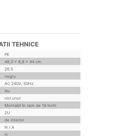
ATII TEHNICE
PE
48,3 x 8,8 x 44 cm
26.5
negru
AC 240V, 50Hz
Nu
nici unul
Montabil în rack de 19 inchi
2U
de interior
N / A
H