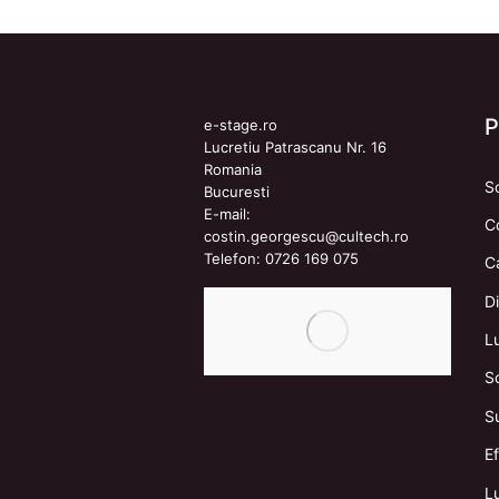
e-stage.ro
Lucretiu Patrascanu Nr. 16
Romania
S
Bucuresti
E-mail:
C
costin.georgescu@cultech.ro
Telefon:
0726 169 075
C
Di
L
S
S
E
Lu