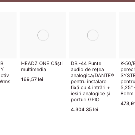
UB
HEADZ ONE Căști
DBI-44 Punte
K-50/B
NY
multimedia
audio de rețea
perec
ctiv
analogică/DANTE®
SYST
169,57 lei
Wrms
pentru instalare
pentru
fixă ​​cu 4 intrări +
5,25"
ieșiri analogice și
8ohm 
porturi GPIO
473,91
4.304,35 lei