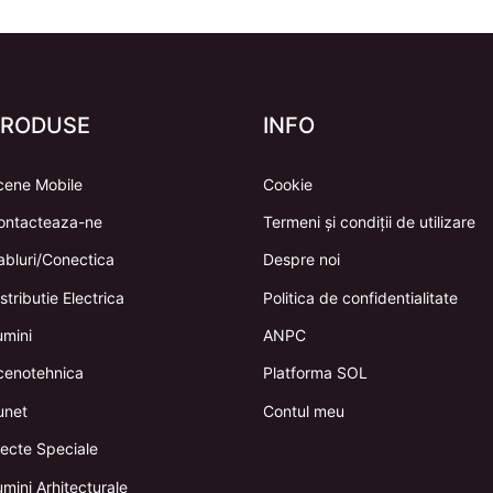
PRODUSE
INFO
cene Mobile
Cookie
ontacteaza-ne
Termeni și condiții de utilizare
abluri/Conectica
Despre noi
stributie Electrica
Politica de confidentialitate
umini
ANPC
cenotehnica
Platforma SOL
unet
Contul meu
fecte Speciale
mini Arhitecturale