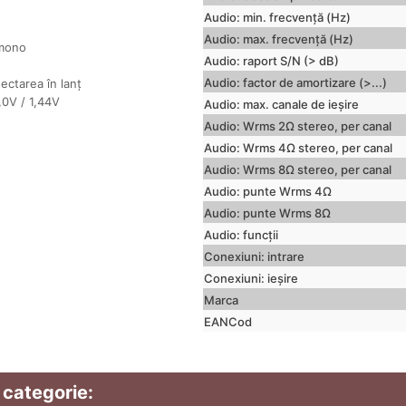
Audio: min.
frecvență (Hz)
Audio: max.
frecvență (Hz)
 mono
Audio: raport S/N (> dB)
Audio: factor de amortizare (>...)
ectarea în lanț
1,0V / 1,44V
Audio: max.
canale de ieșire
Audio: Wrms 2Ω stereo, per canal
Audio: Wrms 4Ω stereo, per canal
Audio: Wrms 8Ω stereo, per canal
Audio: punte Wrms 4Ω
Audio: punte Wrms 8Ω
Audio: funcții
Conexiuni: intrare
Conexiuni: ieșire
Marca
EANCod
 categorie: