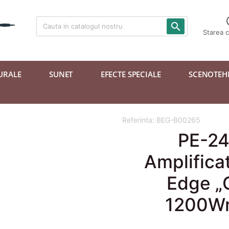

Starea 
URALE
SUNET
EFECTE SPECIALE
SCENOTEH
Referinta:
BEG-B00265
PE-2
Amplifica
Edge „
1200Wr