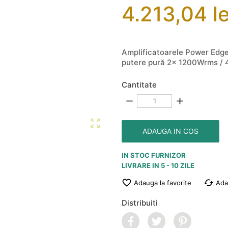
4.213,04 le
Amplificatoarele Power Edge
putere pură 2x 1200Wrms /
Cantitate
remove
add

ADAUGA IN COS
IN STOC FURNIZOR
LIVRARE IN 5 - 10 ZILE

cached
Adauga la favorite
Ada
Distribuiti