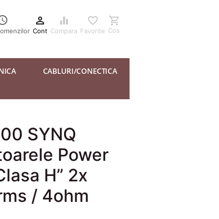





Cos
Cont
Compara
Favorite
comenzilor
NICA
CABLURI/CONECTICA
400 SYNQ
toarele Power
Clasa H” 2x
ms / 4ohm