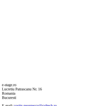
e-stage.ro
Lucretiu Patrascanu Nr. 16
Romania
Bucuresti
E-mail:
costin.georgescu@cultech.ro