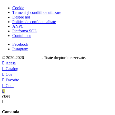
Cookie
Termeni și condiții de utilizare
Despre noi
Politica de confidentialitate
ANPC
Platforma SOL
Contul meu
Facebook
Instagram
© 2020
-2026
e-stage.ro
- Toate drepturile rezervate.

Acasa

Catalog

Cos

Favorite

Cont

close

Comanda