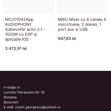
MOJO1042App
Mi6U Mixer cu 6 canale 4
AUDIOPHONY
microfoane, 2 stereo, 1
Subwoofer activ 2.1 -
port aux si USB
1020W cu DSP și
647,83 lei
aplicație IOS
3.473,91 lei
e-stage.ro
Lucretiu Patrascanu Nr. 16
Romania
Bucuresti
E-mail:
costin.georgescu@cultech.ro