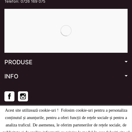
Telefon:
0726 169 075
PRODUSE
INFO
Facebook
Instagram
Acest site utilizează cookie-uri ! Folosim cookie-uri pentru a personaliza
conținutul și anunțurile, pentru a oferi funcții de rețele sociale și pentru a
analiza traficul. De asemenea, le oferim partenerilor de rețele sociale, de
© 2020
-2026
e-stage.ro
- Toate drepturile rezervate.