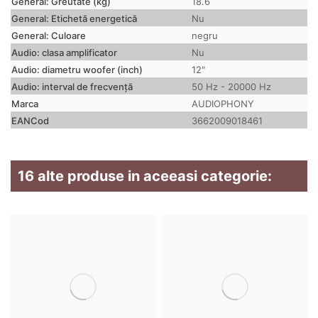
General: Greutate (kg)
18.6
General: Etichetă energetică
Nu
General: Culoare
negru
Audio: clasa amplificator
Nu
Audio: diametru woofer (inch)
12"
Audio: interval de frecvență
50 Hz - 20000 Hz
Marca
AUDIOPHONY
EANCod
3662009018461
16 alte produse in aceeasi categorie: