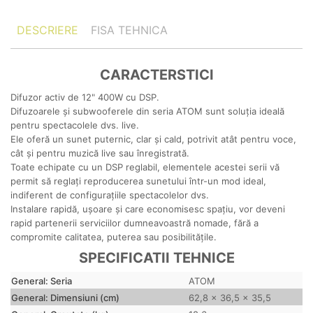
DESCRIERE
FISA TEHNICA
CARACTERSTICI
Difuzor activ de 12" 400W cu DSP.
Difuzoarele și subwooferele din seria ATOM sunt soluția ideală
pentru spectacolele dvs. live.
Ele oferă un sunet puternic, clar și cald, potrivit atât pentru voce,
cât și pentru muzică live sau înregistrată.
Toate echipate cu un DSP reglabil, elementele acestei serii vă
permit să reglați reproducerea sunetului într-un mod ideal,
indiferent de configurațiile spectacolelor dvs.
Instalare rapidă, ușoare și care economisesc spațiu, vor deveni
rapid partenerii serviciilor dumneavoastră nomade, fără a
compromite calitatea, puterea sau posibilitățile.
SPECIFICATII TEHNICE
General: Seria
ATOM
General: Dimensiuni (cm)
62,8 x 36,5 x 35,5