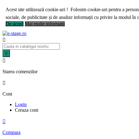
Acest site utilizează cookie-uri ! Folosim cookie-uri pentru a personal
sociale, de publicitate și de analize informații cu privire la modul în ca
De acord
Mai multe informatii



Starea comenzilor

Cont
Login
Creaza cont

Compara