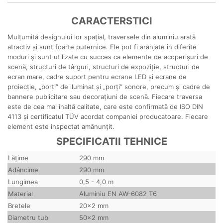
CARACTERSTICI
Mulțumită designului lor spațial, traversele din aluminiu arată
atractiv și sunt foarte puternice. Ele pot fi aranjate în diferite
moduri și sunt utilizate cu succes ca elemente de acoperișuri de
scenă, structuri de târguri, structuri de expoziție, structuri de
ecran mare, cadre suport pentru ecrane LED și ecrane de
proiecție, „porți” de iluminat și „porți” sonore, precum și cadre de
bannere publicitare sau decorațiuni de scenă. Fiecare traversa
este de cea mai înaltă calitate, care este confirmată de ISO DIN
4113 și certificatul TÜV acordat companiei producatoare. Fiecare
element este inspectat amănunțit.
SPECIFICATII TEHNICE
Lăţime
290 mm
Adâncime
290 mm
Lungimea
0,5 - 4,0 m
Material
Aluminiu EN AW-6082 T6
Bretele
20x2 mm
Diametru tub
50x2 mm