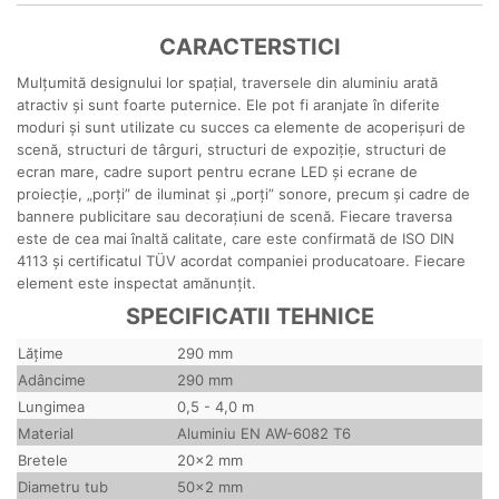
CARACTERSTICI
Mulțumită designului lor spațial, traversele din aluminiu arată
atractiv și sunt foarte puternice. Ele pot fi aranjate în diferite
moduri și sunt utilizate cu succes ca elemente de acoperișuri de
scenă, structuri de târguri, structuri de expoziție, structuri de
ecran mare, cadre suport pentru ecrane LED și ecrane de
proiecție, „porți” de iluminat și „porți” sonore, precum și cadre de
bannere publicitare sau decorațiuni de scenă. Fiecare traversa
este de cea mai înaltă calitate, care este confirmată de ISO DIN
4113 și certificatul TÜV acordat companiei producatoare. Fiecare
element este inspectat amănunțit.
SPECIFICATII TEHNICE
Lăţime
290 mm
Adâncime
290 mm
Lungimea
0,5 - 4,0 m
Material
Aluminiu EN AW-6082 T6
Bretele
20x2 mm
Diametru tub
50x2 mm