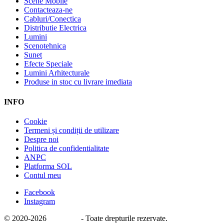
Scene Mobile
Contacteaza-ne
Cabluri/Conectica
Distributie Electrica
Lumini
Scenotehnica
Sunet
Efecte Speciale
Lumini Arhitecturale
Produse in stoc cu livrare imediata
INFO
Cookie
Termeni și condiții de utilizare
Despre noi
Politica de confidentialitate
ANPC
Platforma SOL
Contul meu
Facebook
Instagram
© 2020
-2026
e-stage.ro
- Toate drepturile rezervate.