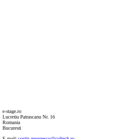
e-stage.ro
Lucretiu Patrascanu Nr. 16
Romania
Bucuresti
E-mail:
costin.georgescu@cultech.ro