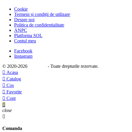
Cookie
Termeni și condiții de utilizare
Despre noi
Politica de confidentialitate
ANPC
Platforma SOL
Contul meu
Facebook
Instagram
© 2020
-2026
e-stage.ro
- Toate drepturile rezervate.

Acasa

Catalog

Cos

Favorite

Cont

close

Comanda