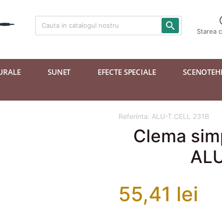

Starea 
URALE
SUNET
EFECTE SPECIALE
SCENOTEH
Referinta:
ALU-T.CELL 231B
Clema sim
AL
55,41 lei