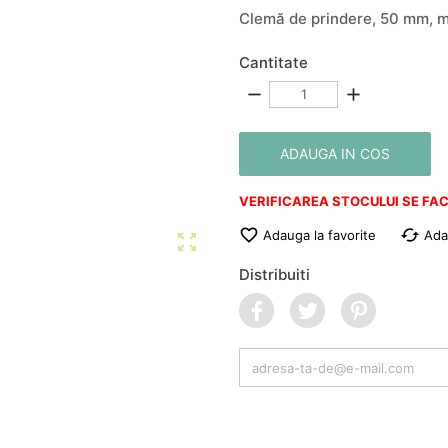
Clemă de prindere, 50 mm, m
Cantitate
remove
add
ADAUGA IN COS
VERIFICAREA STOCULUI SE FAC

cached
Adauga la favorite
Ada

Distribuiti