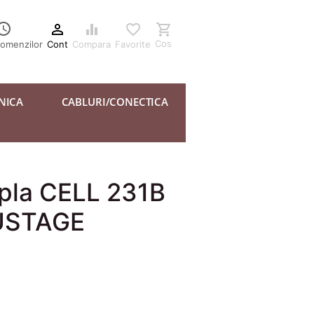





Cos
Cont
Compara
Favorite
comenzilor
NICA
CABLURI/CONECTICA
pla CELL 231B
USTAGE