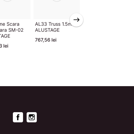
une Scara
AL33 Truss 1.5m
AL32 Truss 1.5m
ara SM-02
ALUSTAGE
ALUSTAGE
TAGE
767,56 lei
445,11 lei
 lei
Facebook
Instagram