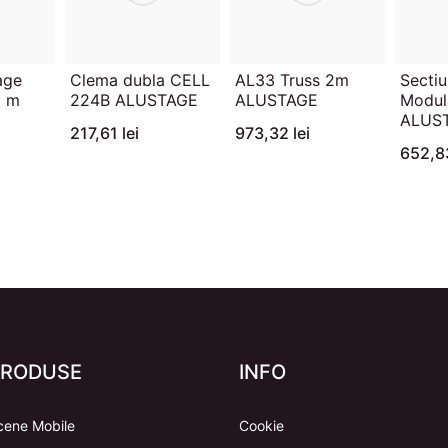
age
Clema dubla CELL
AL33 Truss 2m
Secti
5 m
224B ALUSTAGE
ALUSTAGE
Modul
ALUS
217,61 lei
973,32 lei
652,83
PRODUSE
INFO
cene Mobile
Cookie