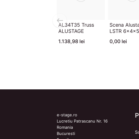
AL34T35 Truss
Scena Alust
ALUSTAGE
LSTR 6x4x
1.138,98 lei
0,00 lei
e-stage.ro
Lucretiu Patrascanu Nr. 16
Romania
S
Bucuresti