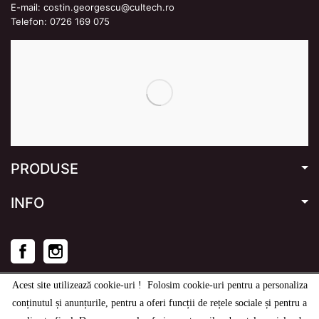
E-mail:
costin.georgescu@cultech.ro
Telefon:
0726 169 075
PRODUSE
INFO
Facebook
Instagram
Acest site utilizează cookie-uri ! Folosim cookie-uri pentru a personaliza
conținutul și anunțurile, pentru a oferi funcții de rețele sociale și pentru a