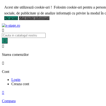
Acest site utilizează cookie-uri ! Folosim cookie-uri pentru a personal
sociale, de publicitate și de analize informații cu privire la modul în ca
De acord
Mai multe informatii



Starea comenzilor

Cont
Login
Creaza cont

Compara