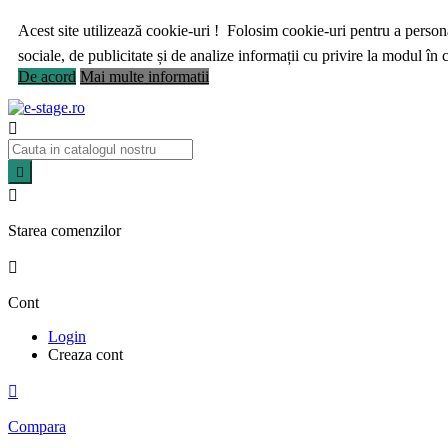
Acest site utilizează cookie-uri ! Folosim cookie-uri pentru a personal
sociale, de publicitate și de analize informații cu privire la modul în ca
De acord
Mai multe informatii



Starea comenzilor

Cont
Login
Creaza cont

Compara