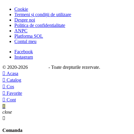
Cookie
Termeni și condiții de utilizare
Despre noi
Politica de confidentialitate
ANPC
Platforma SOL
Contul meu
Facebook
Instagram
© 2020
-2026
e-stage.ro
- Toate drepturile rezervate.

Acasa

Catalog

Cos

Favorite

Cont

close

Comanda