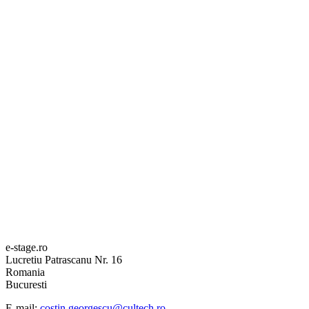
e-stage.ro
Lucretiu Patrascanu Nr. 16
Romania
Bucuresti
E-mail:
costin.georgescu@cultech.ro