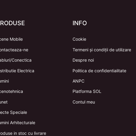
PRODUSE
INFO
cene Mobile
Cookie
ontacteaza-ne
Termeni și condiții de utilizare
abluri/Conectica
Despre noi
stributie Electrica
Politica de confidentialitate
umini
ANPC
cenotehnica
Platforma SOL
unet
Contul meu
fecte Speciale
mini Arhitecturale
oduse in stoc cu livrare