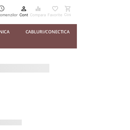





Cos
Cont
Compara
Favorite
comenzilor
NICA
CABLURI/CONECTICA