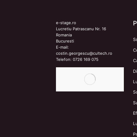
e-stage.ro
Lucretiu Patrascanu Nr. 16
Romania
S
Bucuresti
E-mail:
C
costin.georgescu@cultech.ro
Telefon:
0726 169 075
C
Di
L
S
S
E
Lu
Pr