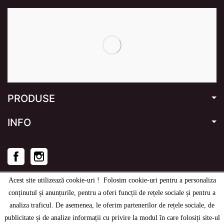
PRODUSE
INFO
Facebook
Instagram
Acest site utilizează cookie-uri ! Folosim cookie-uri pentru a personaliza
conținutul și anunțurile, pentru a oferi funcții de rețele sociale și pentru a
analiza traficul. De asemenea, le oferim partenerilor de rețele sociale, de
© 2020
-2026
e-stage.ro
- Toate drepturile rezervate.
publicitate și de analize informații cu privire la modul în care folosiți site-ul