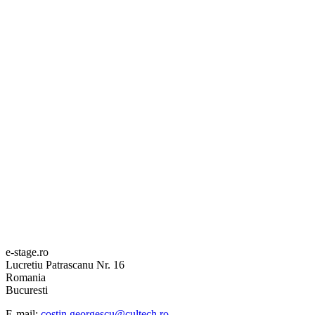
e-stage.ro
Lucretiu Patrascanu Nr. 16
Romania
Bucuresti
E-mail:
costin.georgescu@cultech.ro