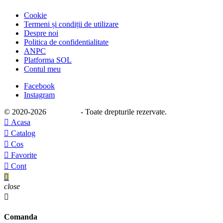
Cookie
Termeni și condiții de utilizare
Despre noi
Politica de confidentialitate
ANPC
Platforma SOL
Contul meu
Facebook
Instagram
© 2020
-2026
e-stage.ro
- Toate drepturile rezervate.

Acasa

Catalog

Cos

Favorite

Cont

close

Comanda