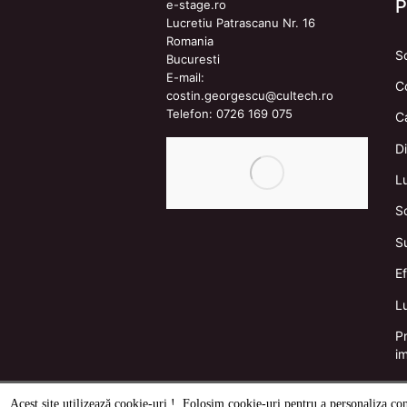
e-stage.ro
Lucretiu Patrascanu Nr. 16
Romania
S
Bucuresti
E-mail:
C
costin.georgescu@cultech.ro
Telefon:
0726 169 075
C
Di
L
S
S
E
Lu
Pr
i
Acest site utilizează cookie-uri ! Folosim cookie-uri pentru a personaliza conți