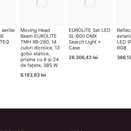
seriile
Moving Head
EUROLITE Set LED
Reflec
GE
Beam EUROLITE
SL-600 DMX
exter
ITEQ
TMH XB-280, 14
Search Light +
LED I
culori dicroice, 13
Case
RGB
gobo statice,
26.306,43 lei
386,19
prisme cu 8 și 24
de fațete, 385 W
6.183,83 lei