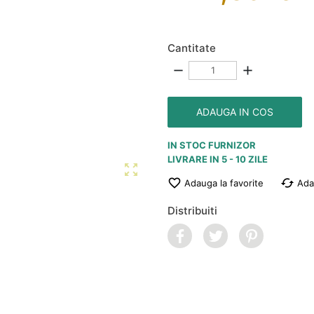
Cantitate
remove
add
ADAUGA IN COS
IN STOC FURNIZOR
LIVRARE IN 5 - 10 ZILE


cached
Adauga la favorite
Ada
Distribuiti