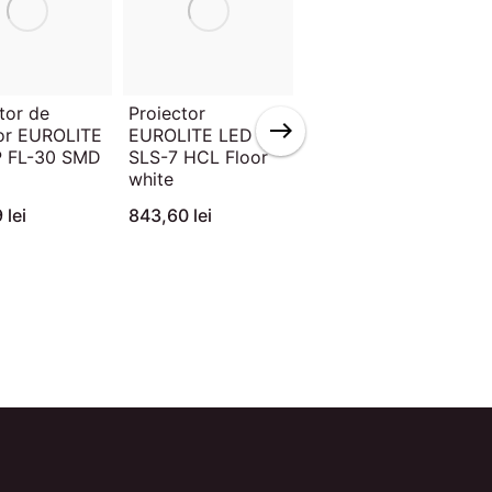
tor de
Proiector
PAR LED
ior EUROLITE
EUROLITE LED
EUROLITE AKKU IP
P FL-30 SMD
SLS-7 HCL Floor
PAR 14 HCL
white
QuickDMX
 lei
843,60 lei
4.635,93 lei