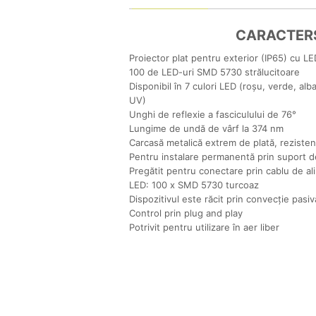
CARACTERS
Proiector plat pentru exterior (IP65) cu LE
100 de LED-uri SMD 5730 strălucitoare
Disponibil în 7 culori LED (roșu, verde, alba
UV)
Unghi de reflexie a fasciculului de 76°
Lungime de undă de vârf la 374 nm
Carcasă metalică extrem de plată, rezistent
Pentru instalare permanentă prin suport 
Pregătit pentru conectare prin cablu de al
LED: 100 x SMD 5730 turcoaz
Dispozitivul este răcit prin convecție pasiv
Control prin plug and play
Potrivit pentru utilizare în aer liber