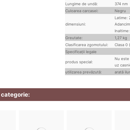
Lungime de undă:
374 nm
Culoarea carcasei:
Negru
Latime:
dimensiuni:
Adancim
Inaltime
Greutate:
1,27 kg
Clasificarea zgomotului:
Clasa 0 
Specificații legale
Nu este
produs special:
uz casni
utilizarea prevăzută:
arată il
 categorie: