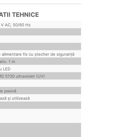
ATII TEHNICE
 V AC, 50/60 Hz
 alimentare fix cu ștecher de siguranță
ativ.
1 m
u LED
D 5730 ultraviolet (UV)
e pasivă
ză și utilizează