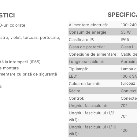
SPECIFIC
TICI
Alimentare electrică:
100-240
D-uri colorate
Consum de energie:
55 W
stru, violet, turcoaz, portocaliu,
Clasificare IP:
IP65
Clasa de protectie:
Clasa I
Conexiune de alimentare:
Cablu de
Lungimea cablului:
Aproxim
ă la intemperii (IP65)
de montare
Tip lampă:
Lampa c
imentare cu priză de siguranță
LED:
100 x SM
turcoaz
Culoarea luminii:
ă
Răcire:
Convecți
Control:
Conectea
Unghiul fasciculului:
70°
Unghiul fasciculului (1/2
70°
vârf):
Unghiul fasciculului (1/10
120°
vârf):