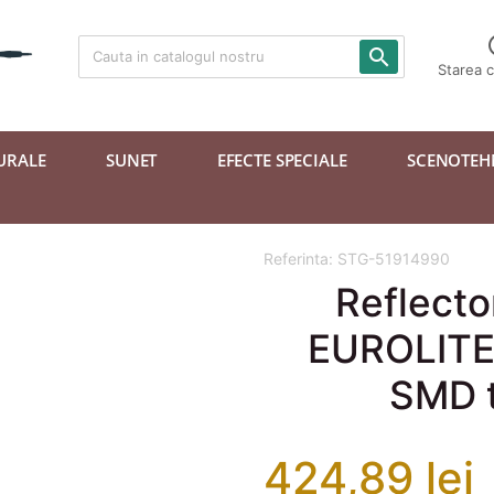

Starea 
URALE
SUNET
EFECTE SPECIALE
SCENOTEH
Referinta:
STG-51914990
Reflecto
EUROLITE 
SMD t
424,89 lei