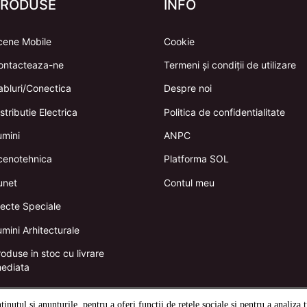
PRODUSE
INFO
cene Mobile
Cookie
ontacteaza-ne
Termeni și condiții de utilizare
abluri/Conectica
Despre noi
stributie Electrica
Politica de confidentialitate
umini
ANPC
cenotehnica
Platforma SOL
unet
Contul meu
fecte Speciale
mini Arhitecturale
oduse in stoc cu livrare
mediata
nutul și anunțurile, pentru a oferi funcții de rețele sociale și pentru a analiza t