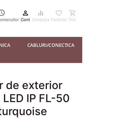





Cos
Cont
Compara
Favorite
comenzilor
NICA
CABLURI/CONECTICA
r de exterior
LED IP FL-50
urquoise