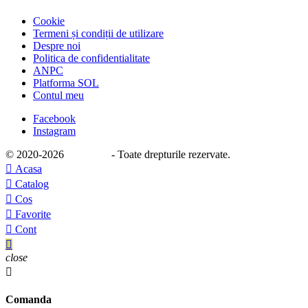
Cookie
Termeni și condiții de utilizare
Despre noi
Politica de confidentialitate
ANPC
Platforma SOL
Contul meu
Facebook
Instagram
© 2020
-2026
e-stage.ro
- Toate drepturile rezervate.

Acasa

Catalog

Cos

Favorite

Cont

close

Comanda