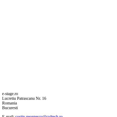
e-stage.ro
Lucretiu Patrascanu Nr. 16
Romania
Bucuresti
E-mail:
costin.georgescu@cultech.ro