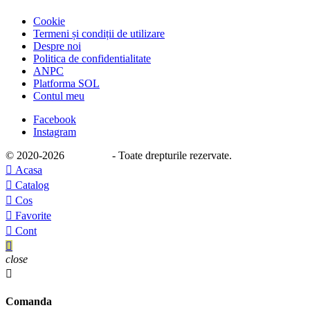
Cookie
Termeni și condiții de utilizare
Despre noi
Politica de confidentialitate
ANPC
Platforma SOL
Contul meu
Facebook
Instagram
© 2020
-2026
e-stage.ro
- Toate drepturile rezervate.

Acasa

Catalog

Cos

Favorite

Cont

close

Comanda