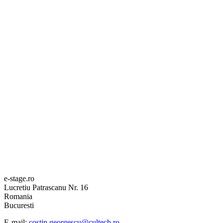
e-stage.ro
Lucretiu Patrascanu Nr. 16
Romania
Bucuresti
E-mail:
costin.georgescu@cultech.ro