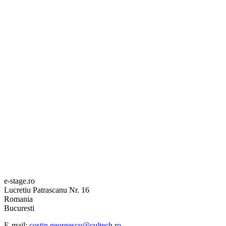
e-stage.ro
Lucretiu Patrascanu Nr. 16
Romania
Bucuresti
E-mail:
costin.georgescu@cultech.ro