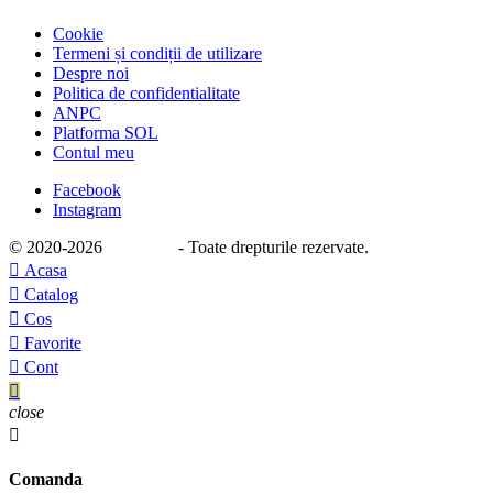
Cookie
Termeni și condiții de utilizare
Despre noi
Politica de confidentialitate
ANPC
Platforma SOL
Contul meu
Facebook
Instagram
© 2020
-2026
e-stage.ro
- Toate drepturile rezervate.

Acasa

Catalog

Cos

Favorite

Cont

close

Comanda