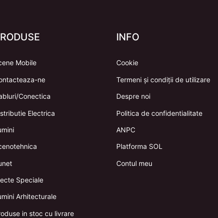
PRODUSE
INFO
cene Mobile
Cookie
ontacteaza-ne
Termeni și condiții de utilizare
abluri/Conectica
Despre noi
stributie Electrica
Politica de confidentialitate
umini
ANPC
cenotehnica
Platforma SOL
unet
Contul meu
fecte Speciale
mini Arhitecturale
oduse in stoc cu livrare