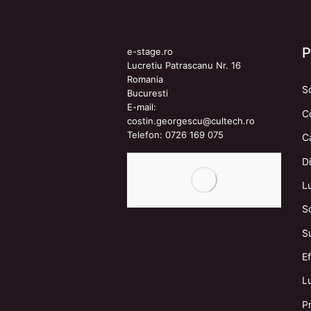
e-stage.ro
Lucretiu Patrascanu Nr. 16
Romania
S
Bucuresti
E-mail:
C
costin.georgescu@cultech.ro
Telefon:
0726 169 075
C
Di
L
S
S
E
Lu
Pr