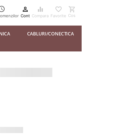





Cos
Cont
Compara
Favorite
comenzilor
NICA
CABLURI/CONECTICA