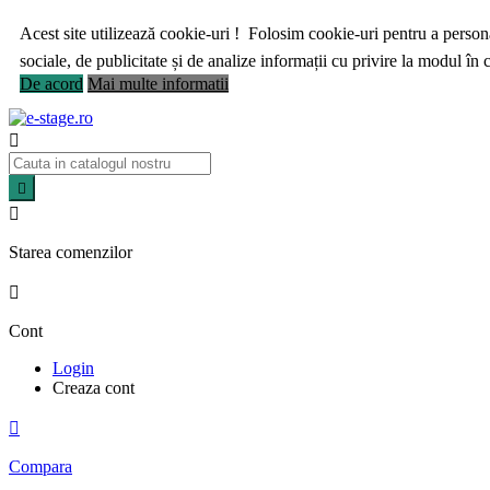
Acest site utilizează cookie-uri ! Folosim cookie-uri pentru a personal
sociale, de publicitate și de analize informații cu privire la modul în ca
De acord
Mai multe informatii



Starea comenzilor

Cont
Login
Creaza cont

Compara