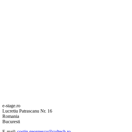
e-stage.ro
Lucretiu Patrascanu Nr. 16
Romania
Bucuresti
E-mail:
costin.georgescu@cultech.ro