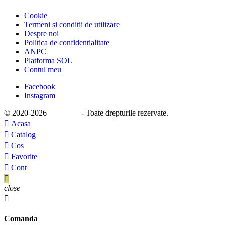
Cookie
Termeni și condiții de utilizare
Despre noi
Politica de confidentialitate
ANPC
Platforma SOL
Contul meu
Facebook
Instagram
© 2020
-2026
e-stage.ro
- Toate drepturile rezervate.

Acasa

Catalog

Cos

Favorite

Cont

close

Comanda