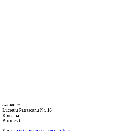
e-stage.ro
Lucretiu Patrascanu Nr. 16
Romania
Bucuresti
E-mail:
costin.georgescu@cultech.ro