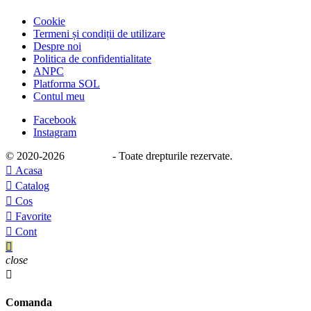
Cookie
Termeni și condiții de utilizare
Despre noi
Politica de confidentialitate
ANPC
Platforma SOL
Contul meu
Facebook
Instagram
© 2020
-2026
e-stage.ro
- Toate drepturile rezervate.

Acasa

Catalog

Cos

Favorite

Cont

close

Comanda