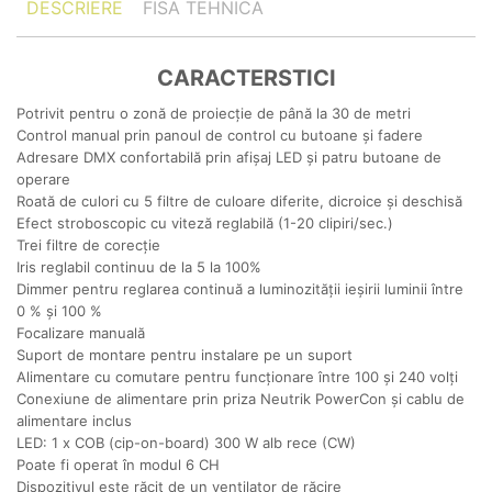
DESCRIERE
FISA TEHNICA
CARACTERSTICI
Potrivit pentru o zonă de proiecție de până la 30 de metri
Control manual prin panoul de control cu ​​butoane și fadere
Adresare DMX confortabilă prin afișaj LED și patru butoane de
operare
Roată de culori cu 5 filtre de culoare diferite, dicroice și deschisă
Efect stroboscopic cu viteză reglabilă (1-20 clipiri/sec.)
Trei filtre de corecție
Iris reglabil continuu de la 5 la 100%
Dimmer pentru reglarea continuă a luminozității ieșirii luminii între
0 % și 100 %
Focalizare manuală
Suport de montare pentru instalare pe un suport
Alimentare cu comutare pentru funcționare între 100 și 240 volți
Conexiune de alimentare prin priza Neutrik PowerCon și cablu de
alimentare inclus
LED: 1 x COB (cip-on-board) 300 W alb rece (CW)
Poate fi operat în modul 6 CH
Dispozitivul este răcit de un ventilator de răcire