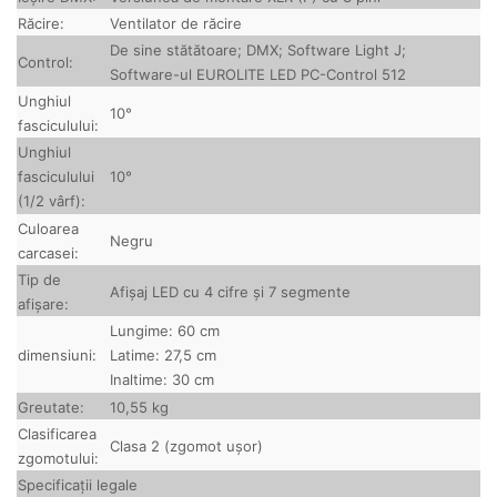
Răcire:
Ventilator de răcire
De sine stătătoare;
DMX;
Software Light J;
Control:
Software-ul EUROLITE LED PC-Control 512
Unghiul
10°
fasciculului:
Unghiul
10°
fasciculului
(1/2 vârf):
Culoarea
Negru
carcasei:
Tip de
Afișaj LED cu 4 cifre și 7 segmente
afișare:
Lungime: 60 cm
dimensiuni:
Latime: 27,5 cm
Inaltime: 30 cm
Greutate:
10,55 kg
Clasificarea
Clasa 2 (zgomot ușor)
zgomotului:
Specificații legale