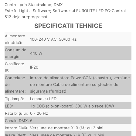
Control prin Stand-alone;
DMX
Este în Light J Software;
Software-ul EUROLITE LED PC-Control
512 deja preprogramat
SPECIFICATII TEHNICE
Alimentare
100-240 V AC, 50/60 Hz
electrică:
Consum de
440 W
energie:
Clasificare
IP20
IP:
Conexiune
Intrare de alimentare PowerCON (albastru), versiune
de
de montare Cablu de alimentare cu ștecher de
alimentare:
siguranță (furnizat)
Tip lampă:
Lampa cu LED
LED:
1 x COB (cip-on-board) 300 W alb rece (CW)
Rata blițului:
0 - 20 Hz
Canale DMX:
6
Intrare DMX:
Versiune de montare XLR (M) cu 3 pini
Ieșire DMX:
Versiunea de montare XLR (F) cu 3 pini