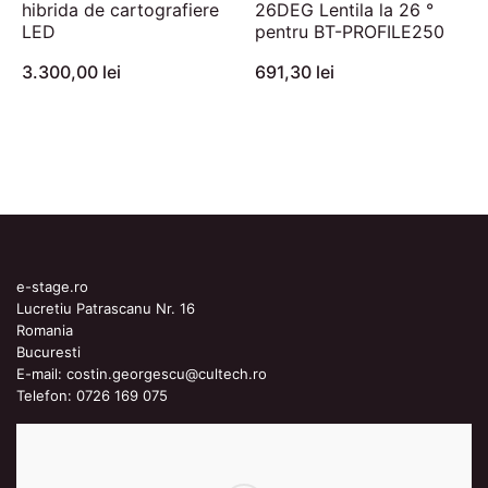
hibrida de cartografiere
26DEG Lentila la 26 °
LED
pentru BT-PROFILE250
3.300,00 lei
691,30 lei
e-stage.ro
Lucretiu Patrascanu Nr. 16
Romania
Bucuresti
E-mail:
costin.georgescu@cultech.ro
Telefon:
0726 169 075