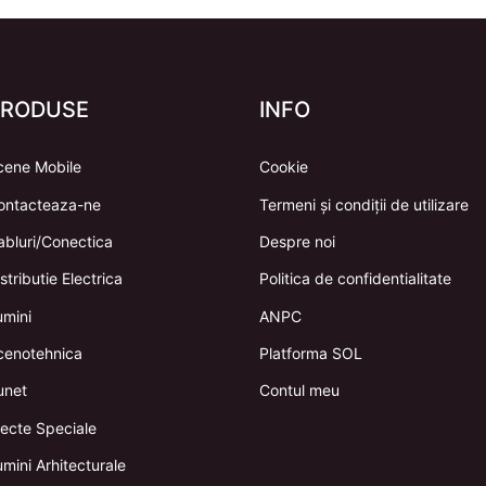
PRODUSE
INFO
cene Mobile
Cookie
ontacteaza-ne
Termeni și condiții de utilizare
abluri/Conectica
Despre noi
stributie Electrica
Politica de confidentialitate
umini
ANPC
cenotehnica
Platforma SOL
unet
Contul meu
fecte Speciale
mini Arhitecturale