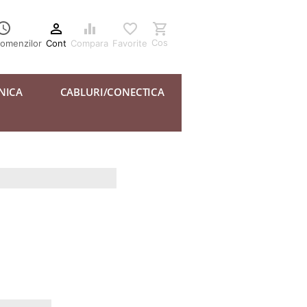





Cos
Cont
Compara
Favorite
comenzilor
NICA
CABLURI/CONECTICA