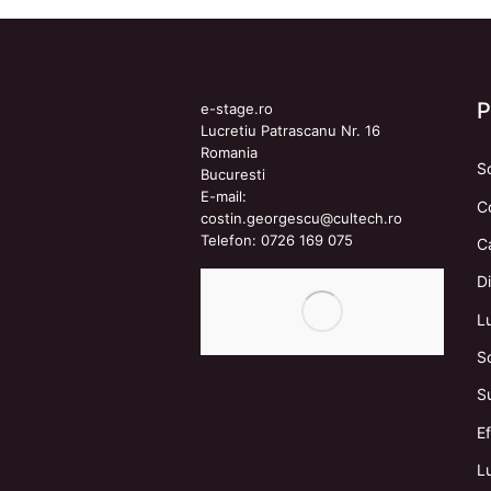
e-stage.ro
Lucretiu Patrascanu Nr. 16
Romania
S
Bucuresti
E-mail:
C
costin.georgescu@cultech.ro
Telefon:
0726 169 075
C
Di
L
S
S
E
Lu