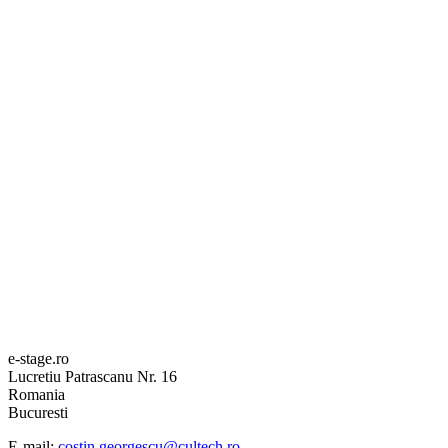
e-stage.ro
Lucretiu Patrascanu Nr. 16
Romania
Bucuresti
E-mail:
costin.georgescu@cultech.ro