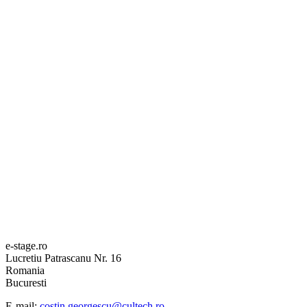
e-stage.ro
Lucretiu Patrascanu Nr. 16
Romania
Bucuresti
E-mail:
costin.georgescu@cultech.ro