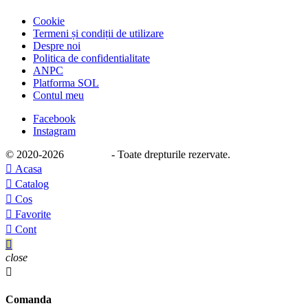
Cookie
Termeni și condiții de utilizare
Despre noi
Politica de confidentialitate
ANPC
Platforma SOL
Contul meu
Facebook
Instagram
© 2020
-2026
e-stage.ro
- Toate drepturile rezervate.

Acasa

Catalog

Cos

Favorite

Cont

close

Comanda