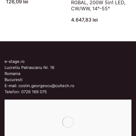
126,09 lei
RGBAL, 200W 5in1 LED,
CW/WW, 14°-55°
4.647,83 lei
e-stage.ro
Lucretiu Patrascanu Nr. 16
Romania
Bucuresti
E-mail:
costin.georgescu@cultech.ro
Telefon:
0726 169 075