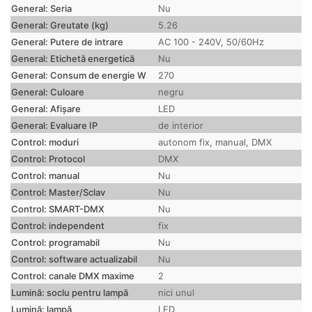
General: Seria
Nu
General: Greutate (kg)
5.26
General: Putere de intrare
AC 100 - 240V, 50/60Hz
General: Etichetă energetică
Nu
General: Consum de energie W
270
General: Culoare
negru
General: Afișare
LED
General: Evaluare IP
de interior
Control: moduri
autonom fix, manual, DMX
Control: Protocol
DMX
Control: manual
Nu
Control: Master/Sclav
Nu
Control: SMART-DMX
Nu
Control: independent
fix
Control: programabil
Nu
Control: software actualizabil
Nu
Control: canale DMX maxime
2
Lumină: soclu pentru lampă
nici unul
Lumină: lampă
LED