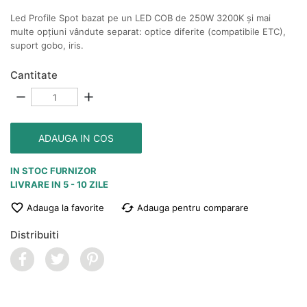
Led Profile Spot bazat pe un LED COB de 250W 3200K și mai
multe opțiuni vândute separat: optice diferite (compatibile ETC),
suport gobo, iris.
Cantitate
remove
add
ADAUGA IN COS
IN STOC FURNIZOR
LIVRARE IN 5 - 10 ZILE

cached
Adauga la favorite
Adauga pentru comparare
Distribuiti