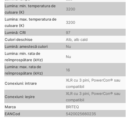
Lumina: min.
temperatura de
3200
culoare (K)
Lumina: max.
temperatura de
3200
culoare (K)
Lumină: CRI
97
Culori deschise
Alb, alb cald
Lumină: amestecă culori
Nu
Lumina: min.
rata de
Nu
reîmprospătare (kHz)
Lumina: max.
rata de
16
reîmprospătare (kHz)
XLR cu 3 pini, PowerCon® sau
Conexiuni: intrare
compatibil
XLR cu 3 pini, PowerCon® sau
Conexiuni: ieșire
compatibil
Marca
BRITEQ
EANCod
5420025660235