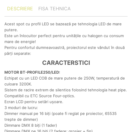
DESCRIERE
FISA TEHNICA
Acest spot cu profil LED se bazează pe tehnologia LED de mare
putere.
Este un înlocuitor perfect pentru unitățile cu halogen cu consum
mare de energie!
Pentru confortul dumneavoastră, proiectorul este vândut în două
părți separate:
CARACTERSTICI
MOTOR BT-PROFILE250/LED:
Echipat cu un LED COB de mare putere de 250W, temperatură de
culoare 3200K.
Sistem de racire extrem de silentios folosind tehnologia heat pipe.
Compatibil cu ETC
Source Four-optics.
Ecran LCD pentru setări ușoare.
3 moduri de lucru:
Dimmer manual pe 16 biți (poate fi reglat pe proiector, 65535
trepte de dimmer)
Dimmare DMX 8 biți (1 fader)
Dimmare DMX pe 16 biți (2 fadere: grosier + fin)