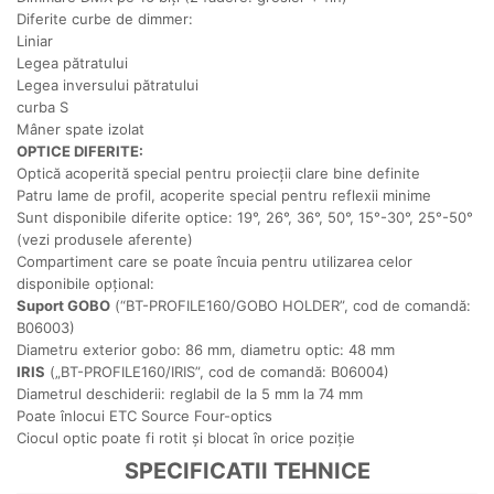
Diferite curbe de dimmer:
Liniar
Legea pătratului
Legea inversului pătratului
curba S
Mâner spate izolat
OPTICE DIFERITE:
Optică acoperită special pentru proiecții clare bine definite
Patru lame de profil, acoperite special pentru reflexii minime
Sunt disponibile diferite optice: 19°, 26°, 36°, 50°, 15°-30°, 25°-50°
(vezi produsele aferente)
Compartiment care se poate încuia pentru utilizarea celor
disponibile opțional:
Suport GOBO
(“BT-PROFILE160/GOBO HOLDER”, cod de comandă:
B06003)
Diametru exterior gobo: 86 mm, diametru optic: 48 mm
IRIS
(„BT-PROFILE160/IRIS”, cod de comandă: B06004)
Diametrul deschiderii: reglabil de la 5 mm la 74 mm
Poate înlocui ETC Source Four-optics
Ciocul optic poate fi rotit și blocat în orice poziție
SPECIFICATII TEHNICE