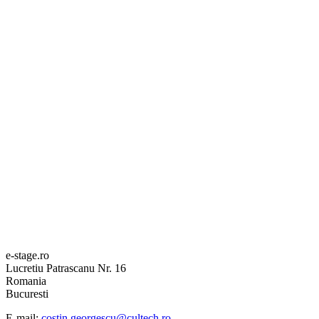
e-stage.ro
Lucretiu Patrascanu Nr. 16
Romania
Bucuresti
E-mail:
costin.georgescu@cultech.ro