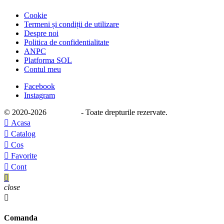
Cookie
Termeni și condiții de utilizare
Despre noi
Politica de confidentialitate
ANPC
Platforma SOL
Contul meu
Facebook
Instagram
© 2020
-2026
e-stage.ro
- Toate drepturile rezervate.

Acasa

Catalog

Cos

Favorite

Cont

close

Comanda