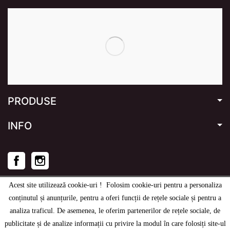
PRODUSE
INFO
Facebook
Instagram
Acest site utilizează cookie-uri ! Folosim cookie-uri pentru a personaliza
conținutul și anunțurile, pentru a oferi funcții de rețele sociale și pentru a
analiza traficul. De asemenea, le oferim partenerilor de rețele sociale, de
© 2020
-2026
e-stage.ro
- Toate drepturile rezervate.
publicitate și de analize informații cu privire la modul în care folosiți site-ul