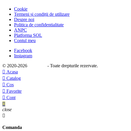
Cookie
Termeni și condiții de utilizare
Despre noi
Politica de confidentialitate
ANPC
Platforma SOL
Contul meu
Facebook
Instagram
© 2020
-2026
e-stage.ro
- Toate drepturile rezervate.

Acasa

Catalog

Cos

Favorite

Cont

close

Comanda