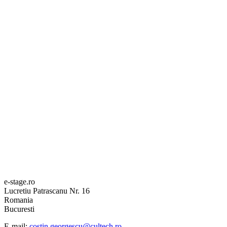
e-stage.ro
Lucretiu Patrascanu Nr. 16
Romania
Bucuresti
E-mail:
costin.georgescu@cultech.ro