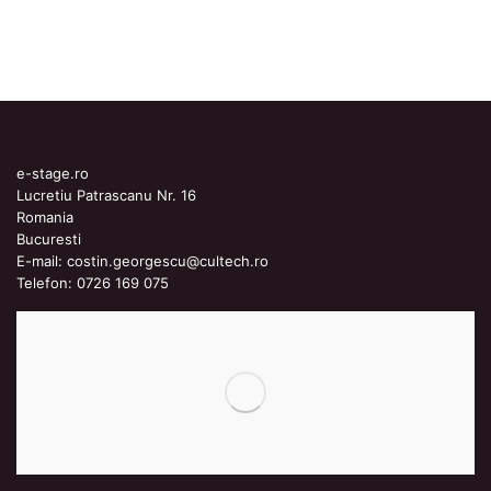
e-stage.ro
Lucretiu Patrascanu Nr. 16
Romania
Bucuresti
E-mail:
costin.georgescu@cultech.ro
Telefon:
0726 169 075