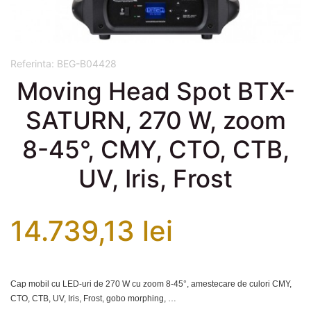
Referinta:
BEG-B04428
Moving Head Spot BTX-
SATURN, 270 W, zoom
8-45°, CMY, CTO, CTB,
UV, Iris, Frost
14.739,13 lei
Cap mobil cu LED-uri de 270 W cu zoom 8-45°, amestecare de culori CMY,
CTO, CTB, UV, Iris, Frost, gobo morphing, …