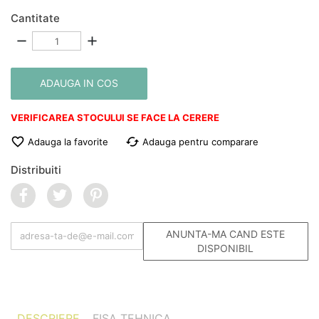
Cantitate
remove
add
ADAUGA IN COS
VERIFICAREA STOCULUI SE FACE LA CERERE

cached
Adauga la favorite
Adauga pentru comparare
Distribuiti
ANUNTA-MA CAND ESTE
DISPONIBIL
DESCRIERE
FISA TEHNICA