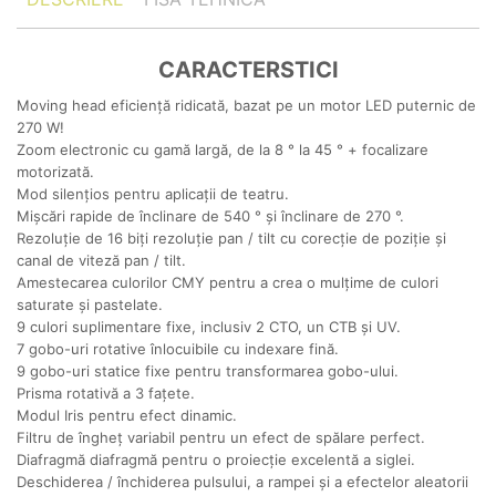
CARACTERSTICI
Moving head eficiență ridicată, bazat pe un motor LED puternic de
270 W!
Zoom electronic cu gamă largă, de la 8 ° la 45 ° + focalizare
motorizată.
Mod silențios pentru aplicații de teatru.
Mișcări rapide de înclinare de 540 ° și înclinare de 270 °.
Rezoluție de 16 biți rezoluție pan / tilt cu corecție de poziție și
canal de viteză pan / tilt.
Amestecarea culorilor CMY pentru a crea o mulțime de culori
saturate și pastelate.
9 culori suplimentare fixe, inclusiv 2 CTO, un CTB și UV.
7 gobo-uri rotative înlocuibile cu indexare fină.
9 gobo-uri statice fixe pentru transformarea gobo-ului.
Prisma rotativă a 3 fațete.
Modul Iris pentru efect dinamic.
Filtru de îngheț variabil pentru un efect de spălare perfect.
Diafragmă diafragmă pentru o proiecție excelentă a siglei.
Deschiderea / închiderea pulsului, a rampei și a efectelor aleatorii