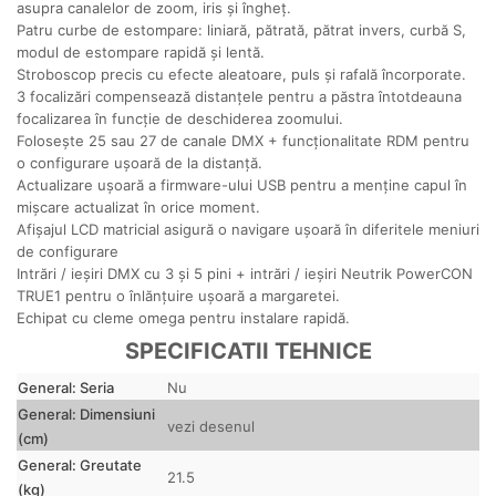
asupra canalelor de zoom, iris și îngheț.
Patru curbe de estompare: liniară, pătrată, pătrat invers, curbă S,
modul de estompare rapidă și lentă.
Stroboscop precis cu efecte aleatoare, puls și rafală încorporate.
3 focalizări compensează distanțele pentru a păstra întotdeauna
focalizarea în funcție de deschiderea zoomului.
Folosește 25 sau 27 de canale DMX + funcționalitate RDM pentru
o configurare ușoară de la distanță.
Actualizare ușoară a firmware-ului USB pentru a menține capul în
mișcare actualizat în orice moment.
Afișajul LCD matricial asigură o navigare ușoară în diferitele meniuri
de configurare
Intrări / ieșiri DMX cu 3 și 5 pini + intrări / ieșiri Neutrik PowerCON
TRUE1 pentru o înlănțuire ușoară a margaretei.
Echipat cu cleme omega pentru instalare rapidă.
SPECIFICATII TEHNICE
General: Seria
Nu
General: Dimensiuni
vezi desenul
(cm)
General: Greutate
21.5
(kg)