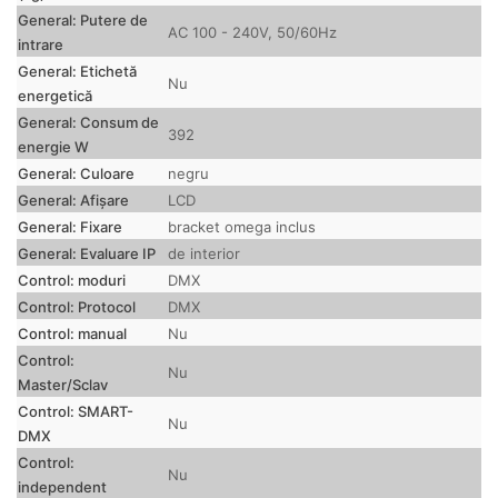
General: Putere de
AC 100 - 240V, 50/60Hz
intrare
General: Etichetă
Nu
energetică
General: Consum de
392
energie W
General: Culoare
negru
General: Afișare
LCD
General: Fixare
bracket omega inclus
General: Evaluare IP
de interior
Control: moduri
DMX
Control: Protocol
DMX
Control: manual
Nu
Control:
Nu
Master/Sclav
Control: SMART-
Nu
DMX
Control:
Nu
independent