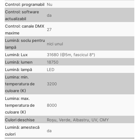
Control: programabil
Nu
Control: software
da
actualizabil
Control: canale DMX
27
maxime
Lumină: soclu pentru
nici unul
lampă
Lumină: Lux
31680 (@5m, fascicul 8°)
Lumină: lumen
18750
Lumină: lampă
LED
Lumina: min.
3200
temperatura de
culoare (K)
Lumina: max.
8000
temperatura de
culoare (K)
Culori deschise
Roșu, Verde, Albastru, UV, CMY
Lumină: amestecă
da
culori