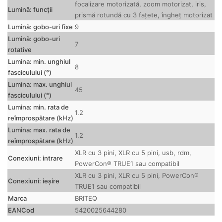
focalizare motorizată, zoom motorizat, iris,
Lumină: funcții
prismă rotundă cu 3 fațete, îngheț motorizat
Lumină: gobo-uri fixe
9
Lumină: gobo-uri
7
rotative
Lumina: min.
unghiul
8
fasciculului (°)
Lumina: max.
unghiul
45
fasciculului (°)
Lumina: min.
rata de
1.2
reîmprospătare (kHz)
Lumina: max.
rata de
1.2
reîmprospătare (kHz)
XLR cu 3 pini, XLR cu 5 pini, usb, rdm,
Conexiuni: intrare
PowerCon® TRUE1 sau compatibil
XLR cu 3 pini, XLR cu 5 pini, PowerCon®
Conexiuni: ieșire
TRUE1 sau compatibil
Marca
BRITEQ
EANCod
5420025644280