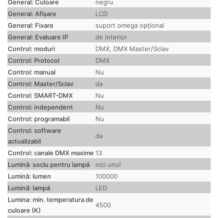
General: Culoare
negru
General: Afișare
LCD
General: Fixare
suport omega opțional
General: Evaluare IP
de interior
Control: moduri
DMX, DMX Master/Sclav
Control: Protocol
DMX
Control: manual
Nu
Control: Master/Sclav
da
Control: SMART-DMX
Nu
Control: independent
Nu
Control: programabil
Nu
Control: software
da
actualizabil
Control: canale DMX maxime
13
Lumină: soclu pentru lampă
nici unul
Lumină: lumen
100000
Lumină: lampă
LED
Lumina: min.
temperatura de
4500
culoare (K)