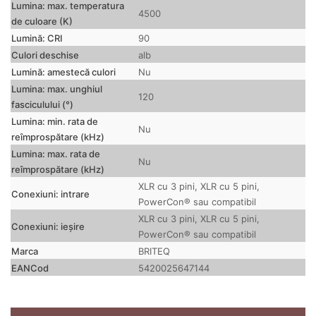
Lumina: max.
temperatura
4500
de culoare (K)
Lumină: CRI
90
Culori deschise
alb
Lumină: amestecă culori
Nu
Lumina: max.
unghiul
120
fasciculului (°)
Lumina: min.
rata de
Nu
reîmprospătare (kHz)
Lumina: max.
rata de
Nu
reîmprospătare (kHz)
XLR cu 3 pini, XLR cu 5 pini,
Conexiuni: intrare
PowerCon® sau compatibil
XLR cu 3 pini, XLR cu 5 pini,
Conexiuni: ieșire
PowerCon® sau compatibil
Marca
BRITEQ
EANCod
5420025647144