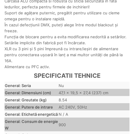
Carcasa ALU compacta si robusta cu sticla securizata in fata
ledurilor, perfecta pentru firmele de inchirieri!
Suport de agățare puternic, pregătit pentru utilizare cu cleme
omega pentru o instalare rapidă.
În cazul defecțiunii DMX, puteți alege între modul blackout și
freeze.
Funcția de blocare pentru a evita modificarea nedorită a setărilor.
Setările implicite din fabrică pot fi încărcate.
XLR cu 3 pini și 5 pini împreună cu intrare/ieșiri de alimentare
pentru conectarea ușoară în lanț a mai multor unități de până la
16A.
Alimentare cu PFC activ.
SPECIFICATII TEHNICE
General: Seria
Nu
General: Dimensiuni (cm)
47,1 x 19,5 x 27,4 (237) cm
General: Greutate (kg)
8.54
General: Putere de intrare
AC 240V, 50Hz
General: Etichetă energetică
N / A
General: Consum de energie
900
W