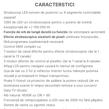
CARACTERSTICI
Stroboscop LED extrem de puternic cu 9 segmente controlabile
separat!
1260 de LED-uri stroboscopice pentru o putere de lumină
excepțională de +/-100.000 lm
Funcție de orb de lungă durată cu funcție
de estompare automată
Efecte stroboscopice aleatorii de pixeli
uimitoare încorporate
,
fără programare suplimentară necesară.
Control DMX complet cu:
7 moduri de canal diferite pentru efecte stroboscopice (de la 1
canal la 13 canale)
3 moduri diferite de control al pixelilor (de la 1 canal la 9 canale)
Afișaj LCD pentru navigare ușoară în meniul de configurare
Ușa de bar cu 2 foi și reflector interior lucios mărește puterea
vizuală și protejează în timpul transportului.
Poate fi folosit ca proiector de spălare la putere redusă
(de ex.
iluminarea scenei în timpul dezvoltării tehnice a unui concert)
Gata TV-Studio:
Alb natural: 4500K cu CRI > 90
Frecvență de reîmprospătare a LED-ului de 2000 Hz fără pâlpâire
Sistem de racire cu zgomot redus