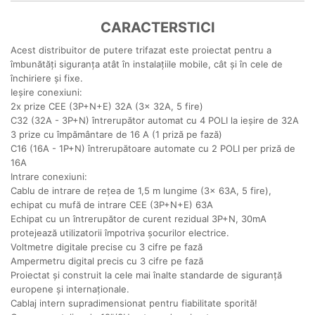
CARACTERSTICI
Acest distribuitor de putere trifazat este proiectat pentru a
îmbunătăți siguranța atât în ​​instalațiile mobile, cât și în cele de
închiriere și fixe.
Ieșire conexiuni:
2x prize CEE (3P+N+E) 32A (3x 32A, 5 fire)
C32 (32A - 3P+N) întrerupător automat cu 4 POLI la ieșire de 32A
3 prize cu împământare de 16 A (1 priză pe fază)
C16 (16A - 1P+N) întrerupătoare automate cu 2 POLI per priză de
16A
Intrare conexiuni:
Cablu de intrare de rețea de 1,5 m lungime (3x 63A, 5 fire),
echipat cu mufă de intrare CEE (3P+N+E) 63A
Echipat cu un întrerupător de curent rezidual 3P+N, 30mA
protejează utilizatorii împotriva șocurilor electrice.
Voltmetre digitale precise cu 3 cifre pe fază
Ampermetru digital precis cu 3 cifre pe fază
Proiectat și construit la cele mai înalte standarde de siguranță
europene și internaționale.
Cablaj intern supradimensionat pentru fiabilitate sporită!