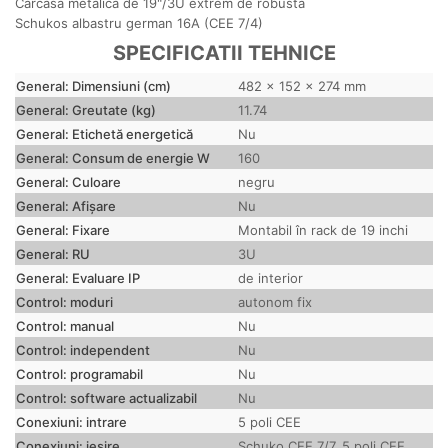
Carcasa metalica de 19"/3U extrem de robusta
Schukos albastru german 16A (CEE 7/4)
SPECIFICATII TEHNICE
General: Dimensiuni (cm)
482 x 152 x 274 mm
General: Greutate (kg)
11.74
General: Etichetă energetică
Nu
General: Consum de energie W
160
General: Culoare
negru
General: Afișare
Nu
General: Fixare
Montabil în rack de 19 inchi
General: RU
3U
General: Evaluare IP
de interior
Control: moduri
autonom fix
Control: manual
Nu
Control: independent
Nu
Control: programabil
Nu
Control: software actualizabil
Nu
Conexiuni: intrare
5 poli CEE
Conexiuni: ieșire
Schuko CEE 7/7, 5 poli CEE