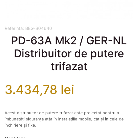
Referinta:
BEG-B04640
PD-63A Mk2 / GER-NL
Distribuitor de putere
trifazat
3.434,78 lei
Acest distribuitor de putere trifazat este proiectat pentru a
îmbunătăți siguranța atât în ​​instalațiile mobile, cât și în cele de
închiriere și fixe.