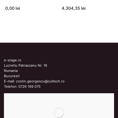
0,00 lei
4.304,35 lei
e-stage.ro
Lucretiu Patrascanu Nr. 16
Romania
Bucuresti
E-mail:
costin.georgescu@cultech.ro
Telefon:
0726 169 075