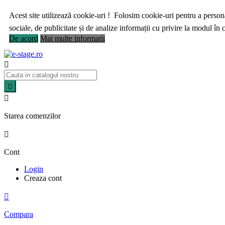
Acest site utilizează cookie-uri ! Folosim cookie-uri pentru a personal
sociale, de publicitate și de analize informații cu privire la modul în ca
De acord
Mai multe informatii



Starea comenzilor

Cont
Login
Creaza cont

Compara