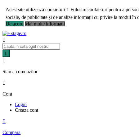
Acest site utilizează cookie-uri ! Folosim cookie-uri pentru a personal
sociale, de publicitate și de analize informații cu privire la modul în ca
De acord
Mai multe informatii



Starea comenzilor

Cont
Login
Creaza cont

Compara