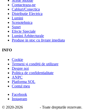
Scene Mobile
Contacteaza-ne
Cabluri/Conectica
Distributie Electrica
Lumini
Scenotehnica
Sunet
Efecte Speciale
Lumini Arhitecturale
Produse in stoc cu livrare imediata
INFO
Cookie
Termeni și condiții de utilizare
Despre noi
Politica de confidentialitate
ANPC
Platforma SOL
Contul meu
Facebook
Instagram
© 2020
-2026
e-stage.ro
- Toate drepturile rezervate.