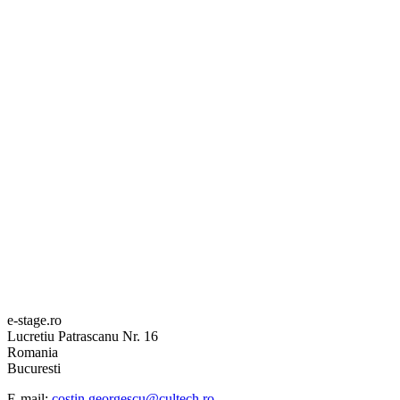
e-stage.ro
Lucretiu Patrascanu Nr. 16
Romania
Bucuresti
E-mail:
costin.georgescu@cultech.ro