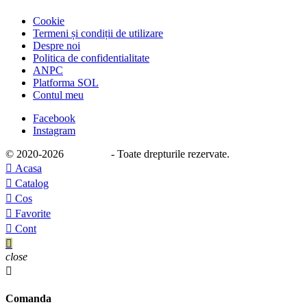
Cookie
Termeni și condiții de utilizare
Despre noi
Politica de confidentialitate
ANPC
Platforma SOL
Contul meu
Facebook
Instagram
© 2020
-2026
e-stage.ro
- Toate drepturile rezervate.

Acasa

Catalog

Cos

Favorite

Cont

close

Comanda