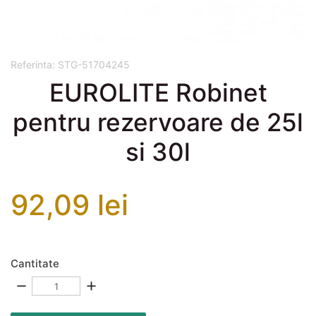
Referinta:
STG-51704245
EUROLITE Robinet
pentru rezervoare de 25l
si 30l
92,09 lei
Cantitate
remove
add