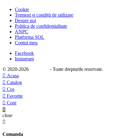
Cookie
Termeni și condiții de utilizare
Despre noi
Politica de confidentialitate
ANPC
Platforma SOL
Contul meu
Facebook
Instagram
© 2020
-2026
e-stage.ro
- Toate drepturile rezervate.

Acasa

Catalog

Cos

Favorite

Cont

close

Comanda