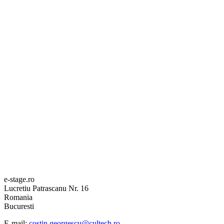
e-stage.ro
Lucretiu Patrascanu Nr. 16
Romania
Bucuresti
E-mail:
costin.georgescu@cultech.ro